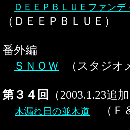
ＤＥＥＰＢＬＵＥファンデ
（ＤＥＥＰＢＬＵＥ）
番外編
ＳＮＯＷ
（スタジオ
第３４回
（2003.1.23
（Ｆ
木漏れ日の並木道