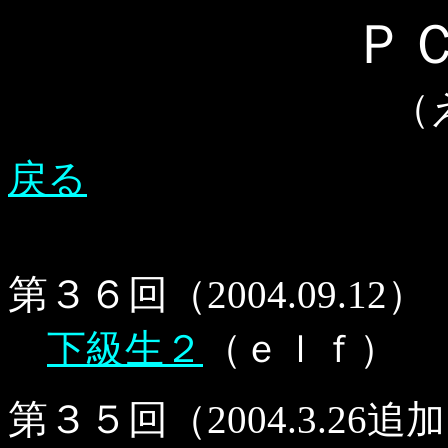
Ｐ
（
戻る
第３６回
（2004.09.12）
下級生２
（ｅｌｆ）
第３５回
（2004.3.26追