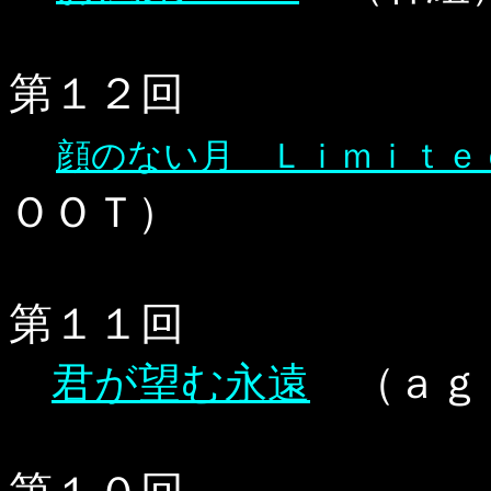
第１２回
顔のない月 Ｌｉｍｉｔｅ
ＯＯＴ）
第１１回
君が望む永遠
（ａｇ