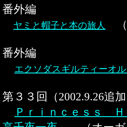
番外編
（
ヤミと帽子と本の旅人
番外編
エクソダスギルティーオル
第３３回
（2002.9.26
Ｐｒｉｎｃｅｓｓ Ｈ