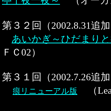
亭千夜一夜～
（オーガ
第３２回
（2002.8.31
あいかぎ～ひだまりと
ＦＣ02）
第３１回
（2002.7.26
（Le
痕リニューアル版